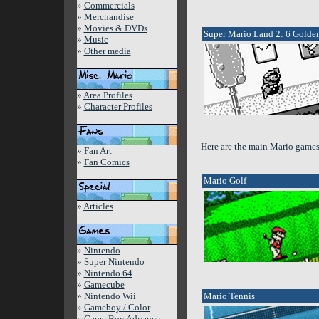
»
Commercials
»
Merchandise
»
Movies & DVDs
Super Mario Land 2: 6 Golde
»
Music
»
Other media
»
Area Profiles
»
Character Profiles
Here are the main Mario game
»
Fan Art
»
Fan Comics
Mario Golf
»
Articles
»
Nintendo
»
Super Nintendo
»
Nintendo 64
»
Gamecube
»
Nintendo Wii
Mario Tennis
»
Gameboy / Color
»
Game Boy Advance