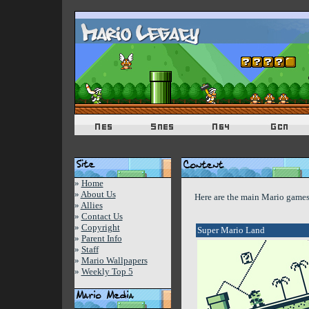
»
Home
»
About Us
Here are the main Mario game
»
Allies
»
Contact Us
»
Copyright
Super Mario Land
»
Parent Info
»
Staff
»
Mario Wallpapers
»
Weekly Top 5