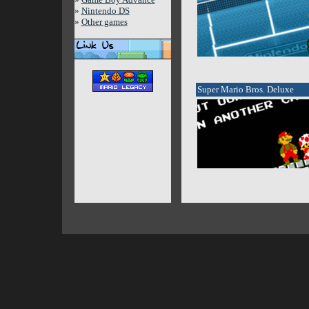
»
Nintendo DS
»
Other games
Super Mario Bros. Deluxe