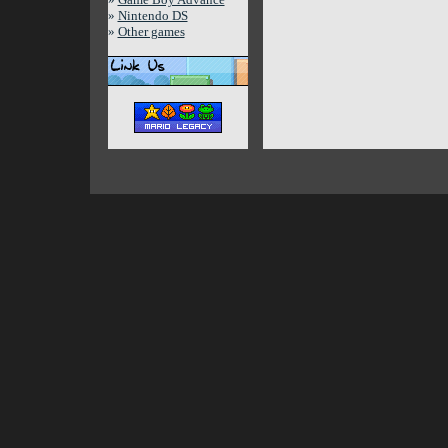
»
Nintendo DS
»
Other games