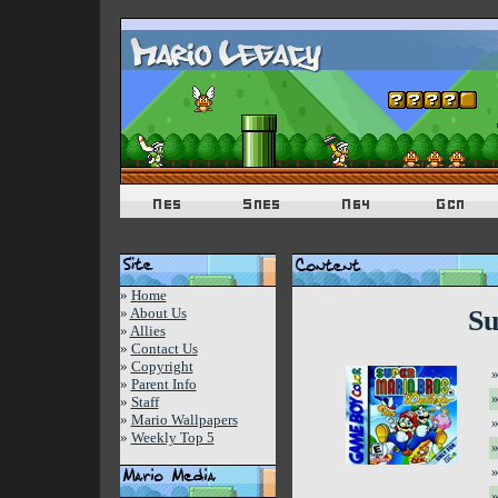
»
Home
»
About Us
Su
»
Allies
»
Contact Us
»
Copyright
»
»
Parent Info
»
Staff
»
Mario Wallpapers
»
»
Weekly Top 5
»
»
»