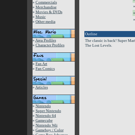
»
Commercials
»
»
Merchandise
»
Movies & DVDs
»
»
Music
»
»
Other media
Outline
»
Area Profiles
The classic is back! Super Mar
»
Character Profiles
The Lost Levels.
»
Fan Art
»
Fan Comics
»
Articles
»
Nintendo
»
Super Nintendo
»
Nintendo 64
»
Gamecube
»
Nintendo Wii
»
Gameboy / Color
»
Game Boy Advance