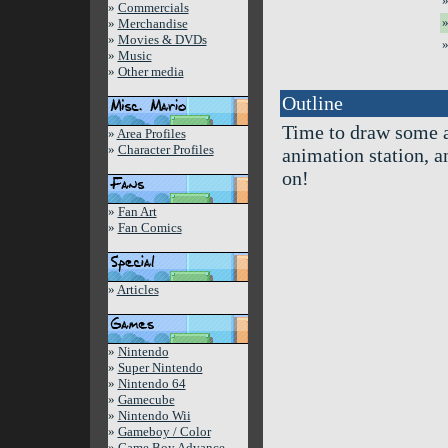
»
»
Commercials
»
»
Merchandise
»
Movies & DVDs
»
»
Music
»
Other media
Outline
Time to draw some a
»
Area Profiles
»
Character Profiles
animation station, an
on!
»
Fan Art
»
Fan Comics
»
Articles
»
Nintendo
»
Super Nintendo
»
Nintendo 64
»
Gamecube
»
Nintendo Wii
»
Gameboy / Color
»
Game Boy Advance