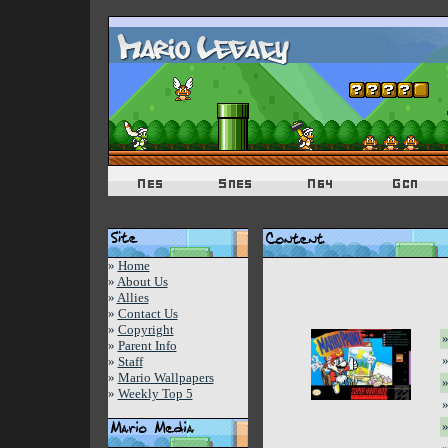
»
Home
»
About Us
»
Allies
»
Contact Us
»
Copyright
»
»
Parent Info
»
»
Staff
»
Mario Wallpapers
»
»
Weekly Top 5
»
»