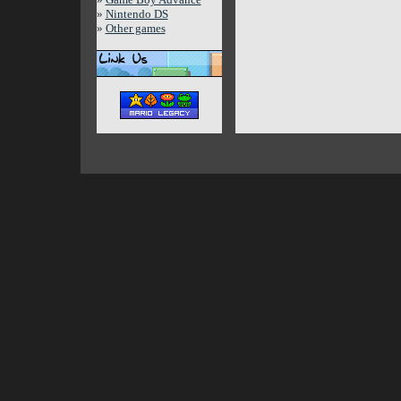
»
Nintendo DS
»
Other games