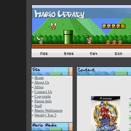
»
Home
»
About Us
»
Allies
»
Contact Us
»
Copyright
»
»
Parent Info
»
»
Staff
»
Mario Wallpapers
»
»
Weekly Top 5
»
»
»