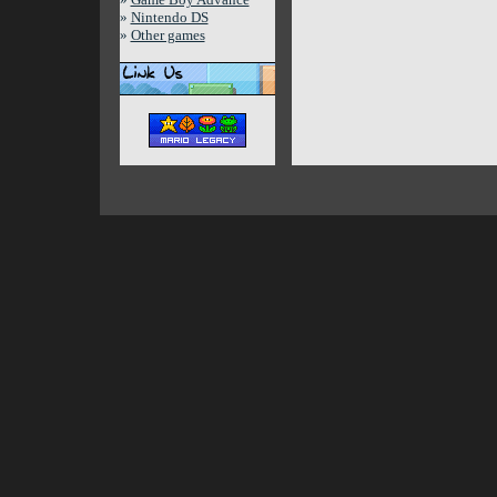
»
Nintendo DS
»
Other games