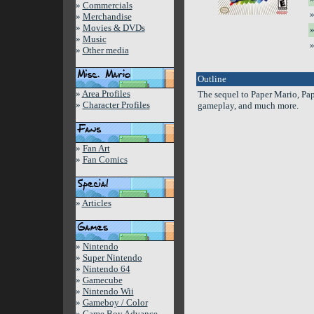
»
Commercials
»
»
Merchandise
»
Movies & DVDs
»
»
Music
»
»
Other media
Outline
»
Area Profiles
The sequel to Paper Mario, Pap
»
Character Profiles
gameplay, and much more.
»
Fan Art
»
Fan Comics
»
Articles
»
Nintendo
»
Super Nintendo
»
Nintendo 64
»
Gamecube
»
Nintendo Wii
»
Gameboy / Color
»
Game Boy Advance