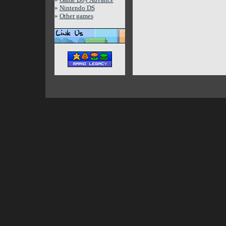
»
Nintendo DS
»
Other games