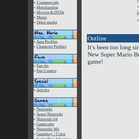
»
Commercials
»
»
Merchandise
»
Movies & DVDs
»
»
Music
»
»
Other media
Outline
»
Area Profiles
It's been too long si
»
Character Profiles
New Super Mario Bros
game!
»
Fan Art
»
Fan Comics
»
Articles
»
Nintendo
»
Super Nintendo
»
Nintendo 64
»
Gamecube
»
Nintendo Wii
»
Gameboy / Color
»
Game Boy Advance