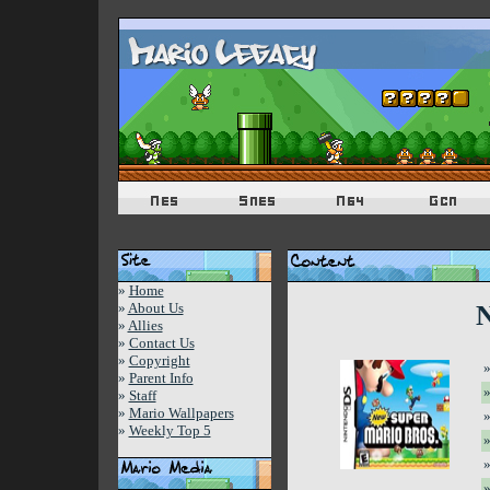
»
Home
»
About Us
N
»
Allies
»
Contact Us
»
Copyright
»
»
Parent Info
»
»
Staff
»
Mario Wallpapers
»
»
Weekly Top 5
»
»
»